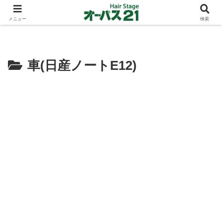
ショートカットとボブスタイルのお客様が多い東大阪のヘアーサロン 店長の与
太話
メニュー
検索
車(日産ノートE12)