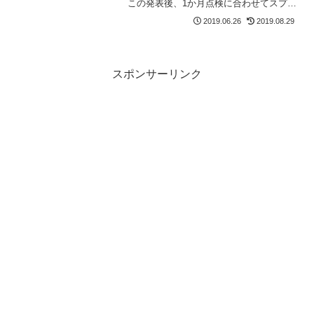
この発表後、1か月点検に合わせてスプリ
ングの交換を行うリコール修理をしても
2019.06.26
2019.08.29
らいました。※以下に、ロードノイズが
減ったと書いていますが、その後、フロ
ントサスペンショ...
スポンサーリンク