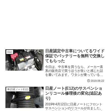
日産認定中古車についてるワイド
日記
保証でバッテリーを無料で交換し
てもらった
今日は、中古車を買うなら、メーカー直
系の販売店で買うほうが良いと感じた話
を書いてみます。ワタシが乗っている車
は、日産の公式ページにも載っている
2019.09.22
【日産U-CARS】という中古車販売店で
購入しました。日産公式の店で日産の車
日産ノート(E12)のサスペンショ
車(日産ノートE12)
を購入すると、全車「1...
ンリコール修理後の変化(追記あ
り)
2019年4月12日に日産ノートにフロント
サスペンションのリコールが出ました。