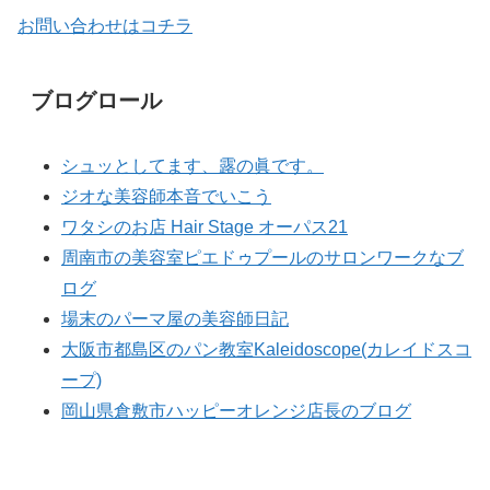
お問い合わせはコチラ
ブログロール
シュッとしてます、露の眞です。
ジオな美容師本音でいこう
ワタシのお店 Hair Stage オーパス21
周南市の美容室ピエドゥプールのサロンワークなブ
ログ
場末のパーマ屋の美容師日記
大阪市都島区のパン教室Kaleidoscope(カレイドスコ
ープ)
岡山県倉敷市ハッピーオレンジ店長のブログ