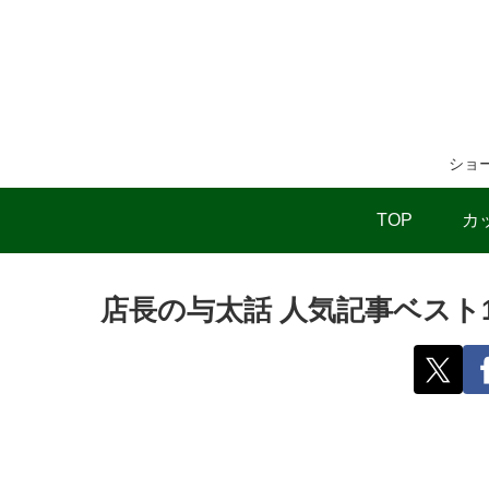
ショ
TOP
カ
店長の与太話 人気記事ベスト1