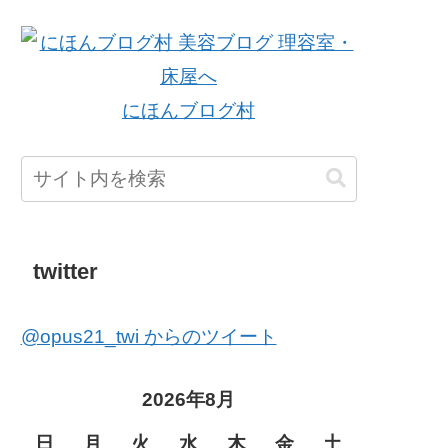
にほんブログ村
twitter
@opus21_twi からのツイート
2026年8月
日
月
火
水
木
金
土