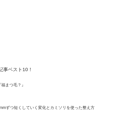
記事ベスト10！
『福まつ毛？』
ら1mmずつ短くしていく変化とカミソリを使った整え方