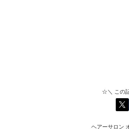
☆＼ この
ヘアーサロン 