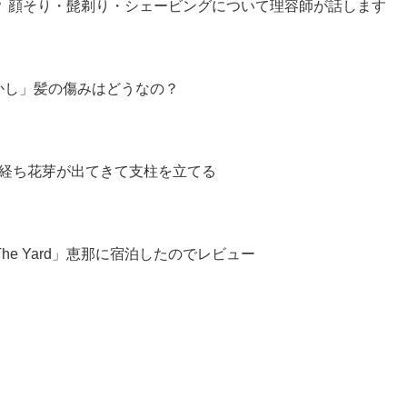
？ 顔そり・髭剃り・シェービングについて理容師が話します
かし」髪の傷みはどうなの？
半経ち花芽が出てきて支柱を立てる
The Yard」恵那に宿泊したのでレビュー