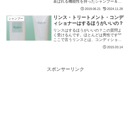
喜ばれる機能性を持ったシャンプー＆コ
ンディショナーを導入しました。商品名
2019.06.21
2024.11.28
は薬用スカルプシャンプーの
【BASARA(バサラ) 603】ボリュームアッ
リンス・トリートメント・コンデ
シャンプー
プコンディショナーの...
ィショナーはするほうがいいの？
リンスはするほうがいいの？この質問よ
く受けるんです。ほとんどは男性です^^
ここで言うリンスとは、コンディショナ
ーやトリートメントも同じものとして考
2015.03.14
えます。写真はバーデンスシャンプーと
トリートメントさっそくですが、この質
問の答えは？YesとN...
スポンサーリンク