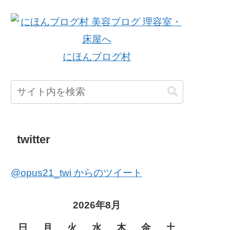
にほんブログ村
twitter
@opus21_twi からのツイート
2026年8月
日
月
火
水
木
金
土