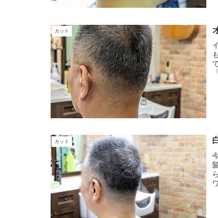
カット
お
カット
を