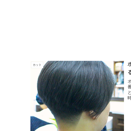
カット
刈