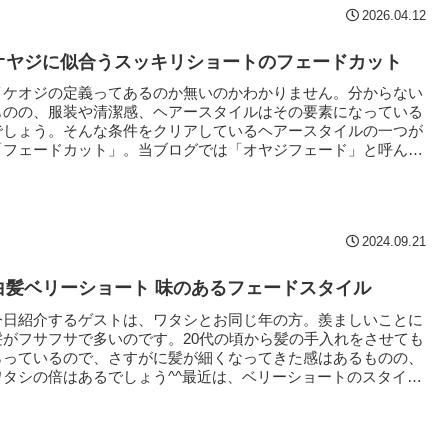
2026.04.12
オヤジに似合うスッキリショートのフェードカット
イケオジの定義ってあるのか無いのかわかりません。分からない
ものの、服装や清潔感、ヘアースタイルはその要素になっている
でしょう。そんな条件をクリアしているヘアースタイルの一つが
「フェードカット」。当ブログでは「オヤジフェード」と呼んで
ります...
2024.09.21
白髪ベリーショート 味のあるフェードスタイル
今日紹介するゲストは、ワタシとお同じ年の方。羨ましいことに
髪がフサフサで多いのです。20代の頃から髪の手入れをさせても
らっているので、さすがに髪が細くなってきた感はあるものの、
ワタシの倍はあるでしょう^^最近は、ベリーショートのスタイル
さ...