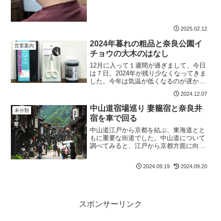
色彩の変化だと思ってます。白と黒って
真逆の色なので、対比が際立ち美しい。
しかし、当店では『オヤジフェード』と
いうジャンルで白髪があっ...
2025.02.12
2024年暮れの粗品と奈良公園イ
営業案内
チョウの大木のはなし
12月に入って１週間が過ぎまして、今日
は７日。2024年が残り少なくなってきま
した。今年は気温が低くなるのが遅かっ
たせいでしょう、木々の紅葉が遅い。毎
2024.12.07
月行っている朔日参りでは、例年だと真
っ赤にはならずとも赤い部分が見えてい
中山道宿場巡り 妻籠宿と奈良井
未分類
るはずのもみじがま...
宿を車で回る
中山道江戸から京都を結ぶ、東海道とと
もに重要な街道でした。中山道について
調べてみると、江戸から京都方面に向か
うのは東海道より中山道のほうが庶民に
は人気だったと説明しているものもあり
2024.09.19
2024.09.20
ます。現代人にとっては、東海道新幹線
をはじめとして、東京から...
スポンサーリンク