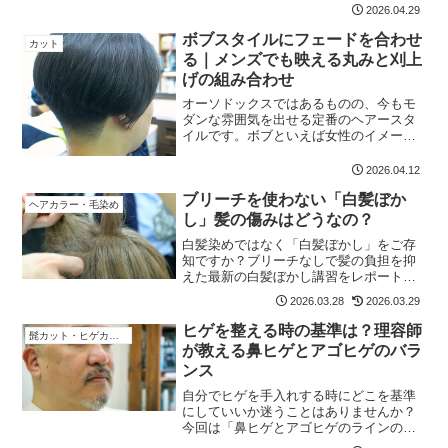
なるそうですが、お客さんと話してい
2026.04.29
て、8連休の方は、これまでのところいま
せんでした。ほとんどの方が暦通りの休
ボブスタイルにフェードを合わせ
カット
みということで...
る｜メンズでも映える丸みと刈上
げの組み合わせ
オーソドックスではあるものの、今もモ
ダンな雰囲気を出せる定番のヘアースタ
イルです。ボブといえば女性のイメージ
が強いかと思いますが、実はメンズでも
使えるスタイルでして、当店でも時々オ
2026.04.12
ーダーをいただきます。今日は、そのボ
ブリーチを使わない「白髪ぼか
ブとフェード調の刈上げを...
ヘアカラー・毛染め
し」髪の傷みはどうなの？
白髪染めではなく「白髪ぼかし」をご存
知ですか？ブリーチなしで髪の負担を抑
えた最新の白髪ぼかし講習をレポート。
伸びてきた時の境目が目立ちにくいメリ
2026.03.28
2026.03.29
ットや、実際のBefore/After写真、薬剤の
特徴を解説します。
ヒゲを整える時の基準は？理容師
髭カット・ヒゲカット
が教える鼻ヒゲとアゴヒゲのバラ
ンス
自分でヒゲを手入れする時にどこを基準
にしていいか迷うことはありませんか？
今回は「鼻ヒゲとアゴヒゲのラインのバ
ランス」という、東大阪の理容師がヒゲ