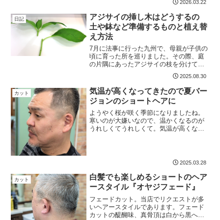
2026.03.22
カットする際の基準を紹介します。デザ
インを自由に楽しむヒントや、写真つき
アジサイの挿し木はどうするの
日記
の解説も掲載。
土や鉢など準備するものと植え替
え方法
7月に法事に行った九州で、母親が子供の
頃に育った所を巡りました。その際、庭
の片隅にあったアジサイの枝を分けても
らったんです。もらった枝を、すぐさま
2025.08.30
水を入れたレジ袋に入れました。この枝
を挿し木して、大阪で花を咲かせたい。
気温が高くなってきたので夏バー
カット
そんな気持ちで大阪まで...
ジョンのショートヘアに
ようやく桜が咲く季節になりましたね。
寒いのが大嫌いなので、温かくなるのが
うれしくてうれしくて。気温が高くなる
とヘアーサロンではリクエストに変化が
出てきます。毎年のことですが「短くし
てほしい」というリクエストが多くなる
んです。温かくなると短く...
2025.03.28
白髪でも楽しめるショートのヘア
カット
ースタイル『オヤジフェード』
フェードカット。当店でリクエストが多
いヘアースタイルであります。フェード
カットの醍醐味、真骨頂は白から黒への