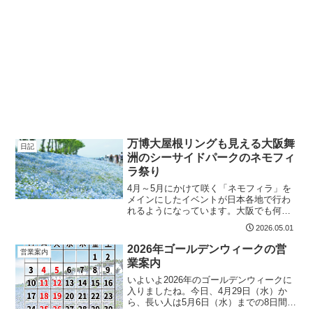
万博大屋根リングも見える大阪舞
日記
洲のシーサイドパークのネモフィ
ラ祭り
4月～5月にかけて咲く「ネモフィラ」を
メインにしたイベントが日本各地で行わ
れるようになっています。大阪でも何か
所か行われていますが、今日の話は大阪
2026.05.01
舞洲のシーサイドパークで行われている
「ネモフィラ祭り」。例年、割引券が組
2026年ゴールデンウィークの営
営業案内
合から回ってくることも...
業案内
いよいよ2026年のゴールデンウィークに
入りましたね。今日、4月29日（水）か
ら、長い人は5月6日（水）までの8日間と