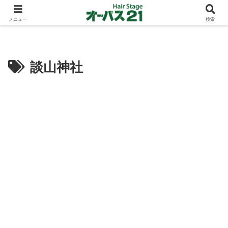
ショートカットとボブスタイルのお客様が多い東大阪のヘアーサロン 店長の与
太話
メニュー
検索
談山神社