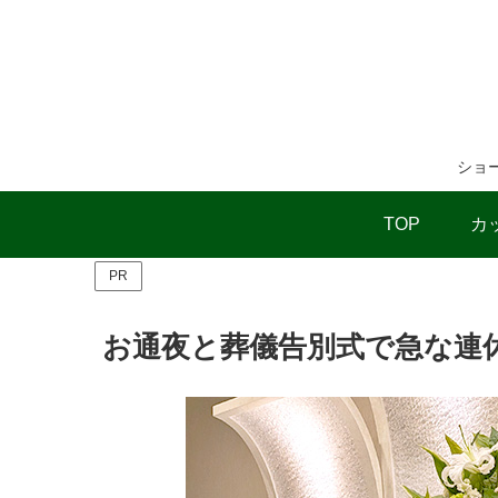
ショ
TOP
カ
PR
お通夜と葬儀告別式で急な連