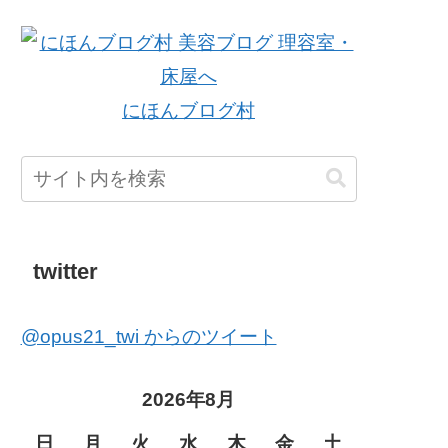
にほんブログ村
twitter
@opus21_twi からのツイート
2026年8月
日
月
火
水
木
金
土