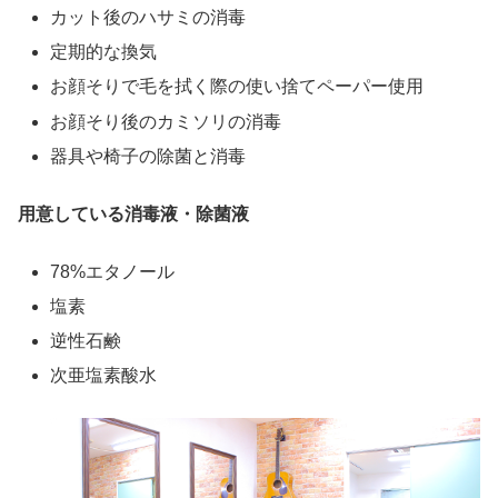
カット後のハサミの消毒
定期的な換気
お顔そりで毛を拭く際の使い捨てペーパー使用
お顔そり後のカミソリの消毒
器具や椅子の除菌と消毒
用意している消毒液・除菌液
78%エタノール
塩素
逆性石鹸
次亜塩素酸水