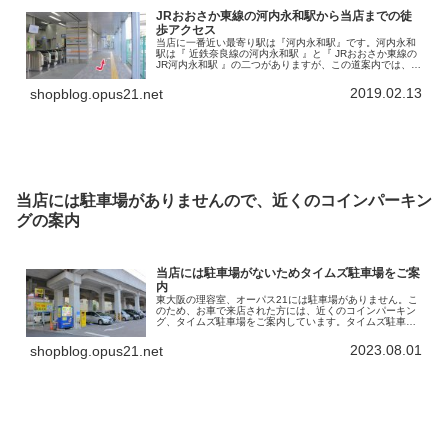
JRおおさか東線の河内永和駅から当店までの徒
歩アクセス
当店に一番近い最寄り駅は『河内永和駅』です。河内永和
駅は『 近鉄奈良線の河内永和駅 』と『 JRおおさか東線の
JR河内永和駅 』の二つがありますが、この道案内では、
JRおおさか東線の河内永和駅から当店までの徒歩アクセス
を書いていきます。で…
2019.02.13
shopblog.opus21.net
当店には駐車場がありませんので、近くのコインパーキン
グの案内
当店には駐車場がないためタイムズ駐車場をご案
内
東大阪の理容室、オーパス21には駐車場がありません。こ
のため、お車で来店された方には、近くのコインパーキン
グ、タイムズ駐車場をご案内しています。タイムズ駐車場
の名称は「タイムズ高井田中央駅南」。高架になってい
る、「JRおおさか東線」の下を利…
2023.08.01
shopblog.opus21.net