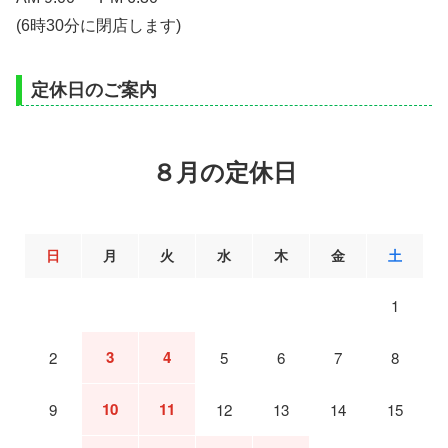
(6時30分に閉店します)
定休日のご案内
８月の定休日
日
月
火
水
木
金
土
1
3
4
2
5
6
7
8
10
11
9
12
13
14
15