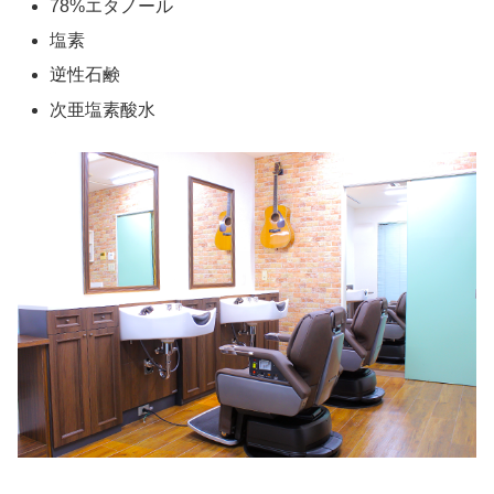
78%エタノール
塩素
逆性石鹸
次亜塩素酸水