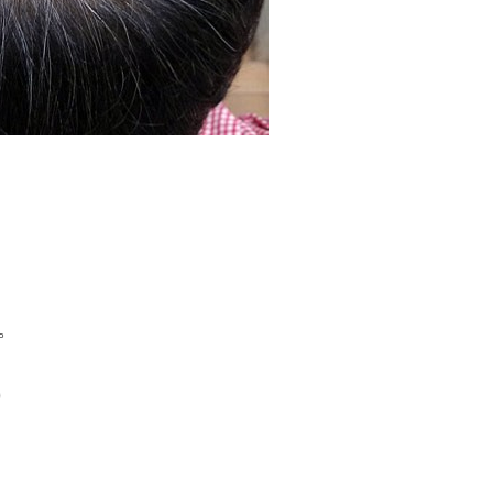
。
。
り