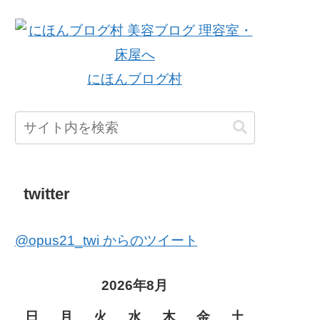
にほんブログ村
twitter
@opus21_twi からのツイート
2026年8月
日
月
火
水
木
金
土