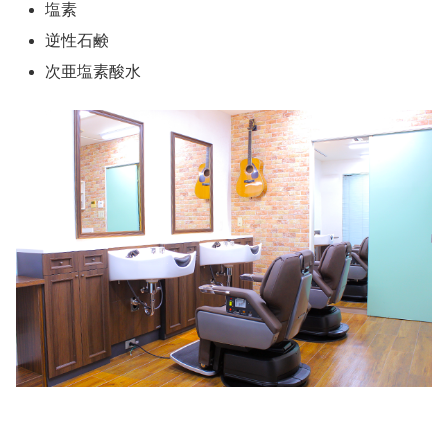
塩素
逆性石鹸
次亜塩素酸水