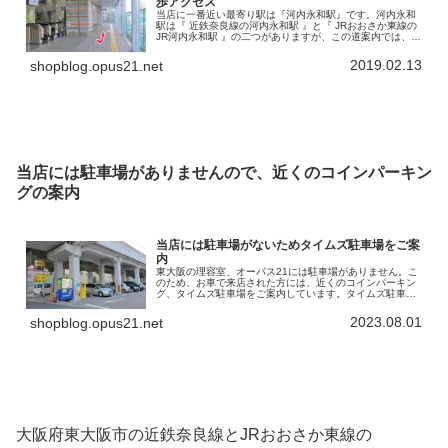
歩アクセス
当店に一番近い最寄り駅は『河内永和駅』です。河内永和
駅は『 近鉄奈良線の河内永和駅 』と『 JRおおさか東線の
JR河内永和駅 』の二つがありますが、この道案内では、
JRおおさか東線の河内永和駅から当店までの徒歩アクセス
を書いていきます。で…
2019.02.13
shopblog.opus21.net
当店には駐車場がありませんので、近くのコインパーキン
グの案内
当店には駐車場がないためタイムズ駐車場をご案
内
東大阪の理容室、オーパス21には駐車場がありません。こ
のため、お車で来店された方には、近くのコインパーキン
グ、タイムズ駐車場をご案内しています。タイムズ駐車場
の名称は「タイムズ高井田中央駅南」。高架になってい
る、「JRおおさか東線」の下を利…
2023.08.01
shopblog.opus21.net
大阪府東大阪市の近鉄奈良線とJRおおさか東線の