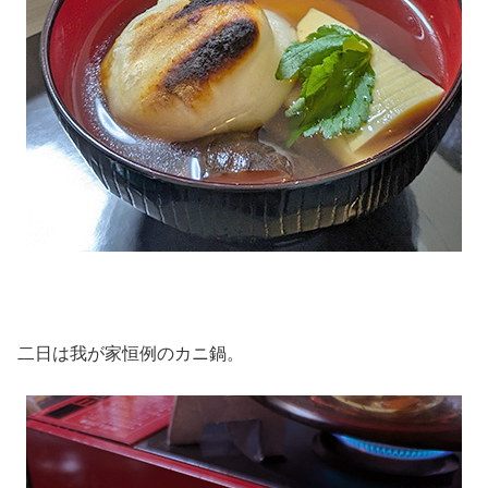
二日は我が家恒例のカニ鍋。