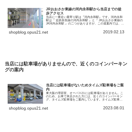
JRおおさか東線の河内永和駅から当店までの徒
歩アクセス
当店に一番近い最寄り駅は『河内永和駅』です。河内永和
駅は『 近鉄奈良線の河内永和駅 』と『 JRおおさか東線の
JR河内永和駅 』の二つがありますが、この道案内では、
JRおおさか東線の河内永和駅から当店までの徒歩アクセス
を書いていきます。で…
2019.02.13
shopblog.opus21.net
当店には駐車場がありませんので、近くのコインパーキン
グの案内
当店には駐車場がないためタイムズ駐車場をご案
内
東大阪の理容室、オーパス21には駐車場がありません。こ
のため、お車で来店された方には、近くのコインパーキン
グ、タイムズ駐車場をご案内しています。タイムズ駐車場
の名称は「タイムズ高井田中央駅南」。高架になってい
る、「JRおおさか東線」の下を利…
2023.08.01
shopblog.opus21.net