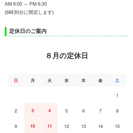
AM 9:00 ～ PM 6:30
(6時30分に閉店します)
定休日のご案内
８月の定休日
日
月
火
水
木
金
土
1
3
4
2
5
6
7
8
10
11
9
12
13
14
15