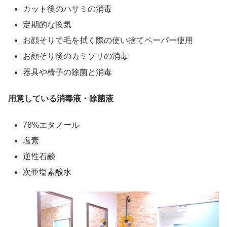
カット後のハサミの消毒
定期的な換気
お顔そりで毛を拭く際の使い捨てペーパー使用
お顔そり後のカミソリの消毒
器具や椅子の除菌と消毒
用意している消毒液・除菌液
78%エタノール
塩素
逆性石鹸
次亜塩素酸水