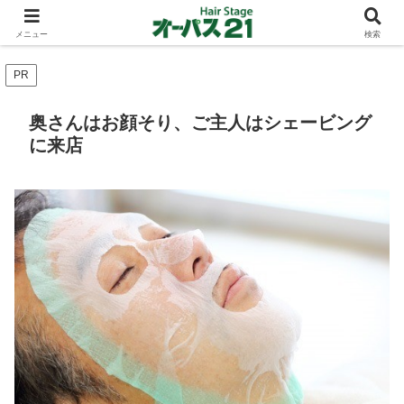
ショートカットとボブスタイルのお客様が多い東大阪のヘアーサロン 店長の与
太話
メニュー
検索
PR
奥さんはお顔そり、ご主人はシェービング
に来店