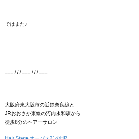
ではまた♪
=== / / / === / / / ===
大阪府東大阪市の近鉄奈良線と
JRおおさか東線の河内永和駅から
徒歩8分のヘアーサロン
Hair Stage オーパス21のHP