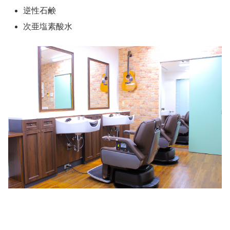
逆性石鹸
次亜塩素酸水