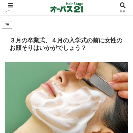
ショートカットとボブスタイルのお客様が多い東大阪のヘアーサロン 店長の与
太話
メニュー
検索
PR
３月の卒業式、４月の入学式の前に女性の
お顔そりはいかがでしょう？