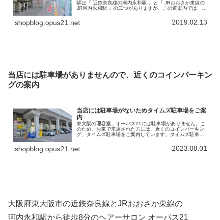
駅は『 近鉄奈良線の河内永和駅 』と『 JRおおさか東線の
JR河内永和駅 』の二つがありますが、この道案内では、
JRおおさか東線の河内永和駅から当店までの徒歩アクセス
を書いていきます。で…
2019.02.13
shopblog.opus21.net
当店には駐車場がありませんので、近くのコインパーキン
グの案内
当店には駐車場がないためタイムズ駐車場をご案
内
東大阪の理容室、オーパス21には駐車場がありません。こ
のため、お車で来店された方には、近くのコインパーキン
グ、タイムズ駐車場をご案内しています。タイムズ駐車場
の名称は「タイムズ高井田中央駅南」。高架になってい
る、「JRおおさか東線」の下を利…
2023.08.01
shopblog.opus21.net
大阪府東大阪市の近鉄奈良線とJRおおさか東線の
河内永和駅から徒歩8分のヘアーサロン オーパス21