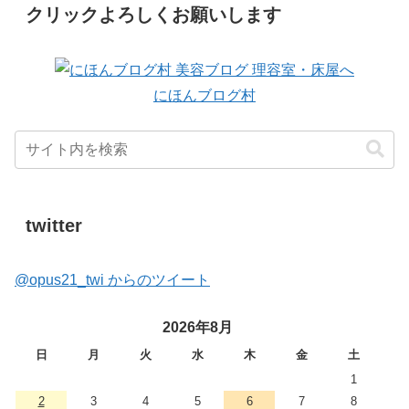
クリックよろしくお願いします
にほんブログ村
twitter
@opus21_twi からのツイート
2026年8月
日
月
火
水
木
金
土
1
2
3
4
5
6
7
8