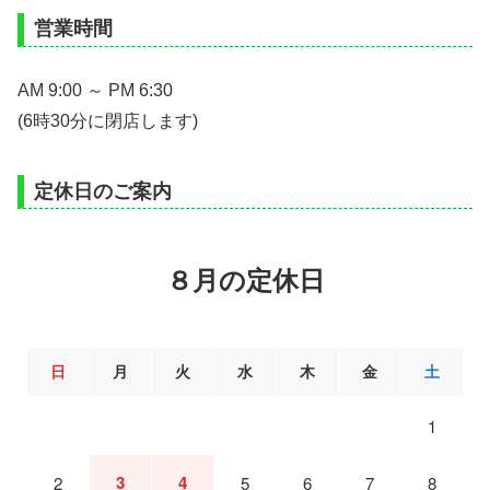
営業時間
AM 9:00 ～ PM 6:30
(6時30分に閉店します)
定休日のご案内
８月の定休日
日
月
火
水
木
金
土
1
3
4
2
5
6
7
8