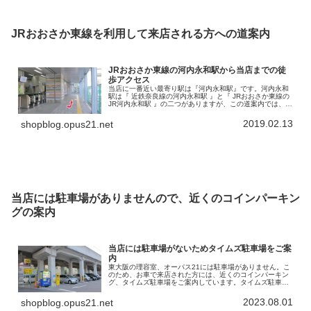
JRおおさか東線を利用して来店される方への道案内
JRおおさか東線の河内永和駅から当店までの徒
歩アクセス
当店に一番近い最寄り駅は『河内永和駅』です。河内永和
駅は『 近鉄奈良線の河内永和駅 』と『 JRおおさか東線の
JR河内永和駅 』の二つがありますが、この道案内では、
JRおおさか東線の河内永和駅から当店までの徒歩アクセス
を書いていきます。で…
2019.02.13
shopblog.opus21.net
当店には駐車場がありませんので、近くのコインパーキン
グの案内
当店には駐車場がないためタイムズ駐車場をご案
内
東大阪の理容室、オーパス21には駐車場がありません。こ
のため、お車で来店された方には、近くのコインパーキン
グ、タイムズ駐車場をご案内しています。タイムズ駐車場
の名称は「タイムズ高井田中央駅南」。高架になってい
る、「JRおおさか東線」の下を利…
2023.08.01
shopblog.opus21.net