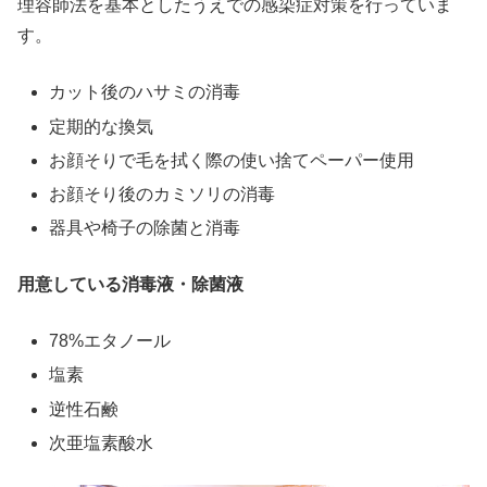
理容師法を基本としたうえでの感染症対策を行っていま
す。
カット後のハサミの消毒
定期的な換気
お顔そりで毛を拭く際の使い捨てペーパー使用
お顔そり後のカミソリの消毒
器具や椅子の除菌と消毒
用意している消毒液・除菌液
78%エタノール
塩素
逆性石鹸
次亜塩素酸水