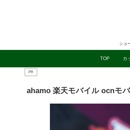
ショ
TOP
カ
PR
ahamo 楽天モバイル oc