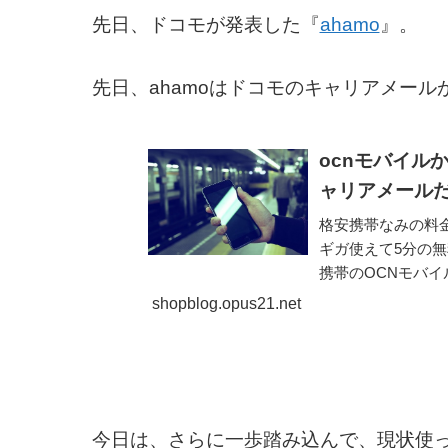
先日、ドコモが発表した『
ahamo
』。
先日、ahamoはドコモのキャリアメー
ocnモバイルか
ャリアメール
格安携帯なみの料金
ギガ使えて5分の無
携帯のOCNモバイル
ロッシィ）およ...
shopblog.opus21.net
今日は、さらに一歩踏み込んで、現状使