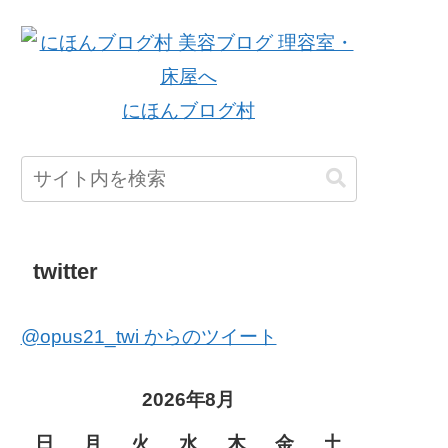
にほんブログ村
twitter
@opus21_twi からのツイート
2026年8月
日
月
火
水
木
金
土