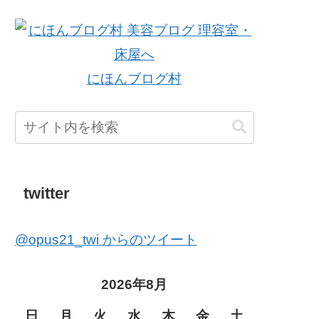
にほんブログ村
twitter
@opus21_twi からのツイート
2026年8月
日
月
火
水
木
金
土