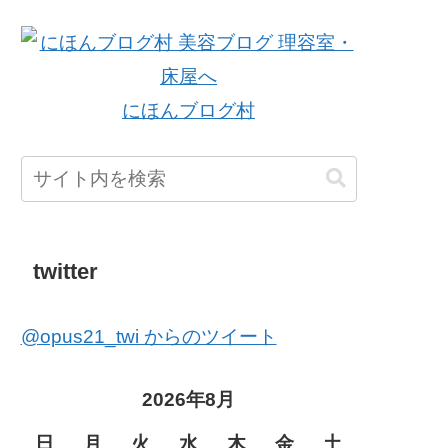
にほんブログ村
twitter
@opus21_twi からのツイート
2026年8月
日
月
火
水
木
金
土