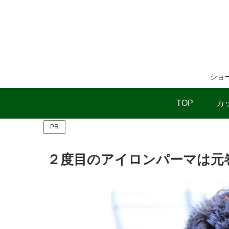
ショ
TOP
カ
PR
２度目のアイロンパーマは元