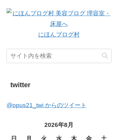
にほんブログ村
twitter
@opus21_twi からのツイート
2026年8月
日
月
火
水
木
金
土