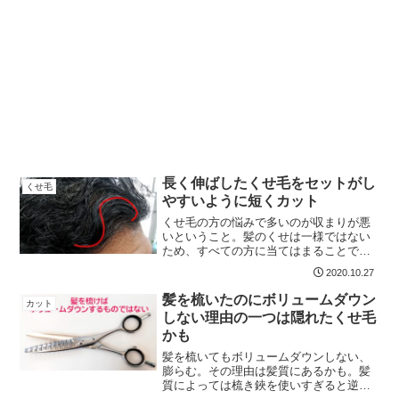
長く伸ばしたくせ毛をセットがし
くせ毛
やすいように短くカット
くせ毛の方の悩みで多いのが収まりが悪
いということ。髪のくせは一様ではない
ため、すべての方に当てはまることでは
ないのですが、くせを活かしたカットを
2020.10.27
することで、日々の手入れがとても楽に
なることがあります。今日のゲストは、
髪を梳いたのにボリュームダウン
カット
コロナの緊急事態宣言が発...
しない理由の一つは隠れたくせ毛
かも
髪を梳いてもボリュームダウンしない、
膨らむ。その理由は髪質にあるかも。髪
質によっては梳き鋏を使いすぎると逆に