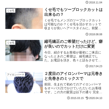
膨らんでしまいます。ボリュームダウン
2018.11.04
するにはスカスカに梳けば良いというも
のではありません。梳き鋏はボリューム
くせ毛でもツーブロックカットは
くせ毛
ダウンするにもボリュームアップするに
出来るの？
も使います
くせ毛でもメンズのツーブロックカット
は可能なのか？くせ毛を活かすカットで
収まりが良いヘアースタイルに。前髪の
癖が強い場合の対処法は？ サイドはツー
2018.08.08
ブロック、後ろは普通に刈り上げたスタ
イルの紹介です
縮毛矯正のご希望だったけど、癖
くせ毛
が良いのでカットだけに変更
今日、紹介するお客様が最初にご来店に
なったときのご希望は、縮毛矯正でし
た。お電話を頂き、色々と話をさせても
らったのですが、残念ながら、現在は新
2017.04.23
規の方の縮毛矯正はお受けしていないの
です。ただし、前髪だけの縮毛矯正であ
２度目のアイロンパーマは元巻き
アイロンパーマ
れば可能です。ということで...
と先巻きのミックスで
前回、生まれて初めてのアイロンパーマ
をオーパス21でかけていただいたお客様
です。この方の髪質は以下の通り 完全な
直毛 多毛 硬い髪質 ショートヘアこんな
2015.03.15
2020.04.10
条件です。ショートとはいえ、前回より
少し長さがあるので柔らかいカールを作
りたいと思います...