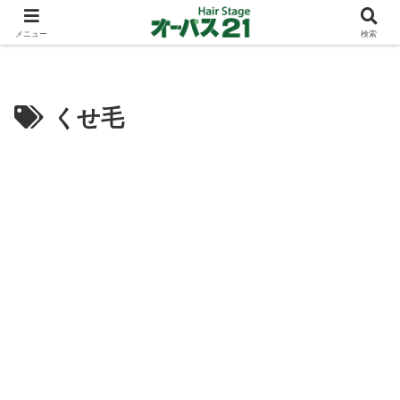
ショートカットとボブスタイルのお客様が多い東大阪のヘアーサロン 店長の与
太話
メニュー
検索
くせ毛