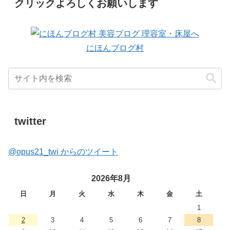
クリックよろしくお願いします
にほんブログ村
twitter
@opus21_twi からのツイート
2026年8月
日
月
火
水
木
金
土
1
2
3
4
5
6
7
8