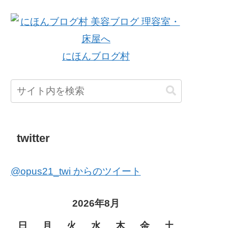
にほんブログ村
twitter
@opus21_twi からのツイート
2026年8月
日
月
火
水
木
金
土