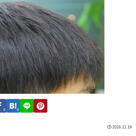
0
0
2016.11.19