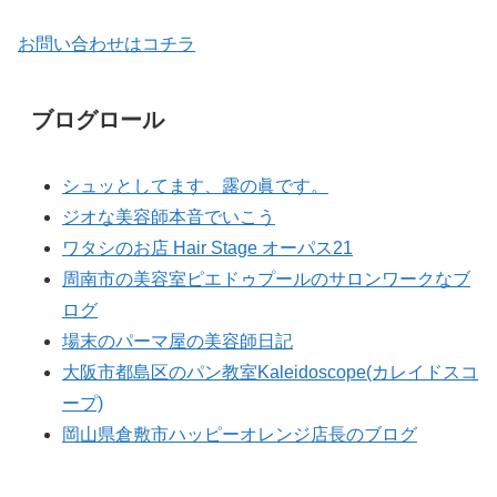
お問い合わせはコチラ
ブログロール
シュッとしてます、露の眞です。
ジオな美容師本音でいこう
ワタシのお店 Hair Stage オーパス21
周南市の美容室ピエドゥプールのサロンワークなブ
ログ
場末のパーマ屋の美容師日記
大阪市都島区のパン教室Kaleidoscope(カレイドスコ
ープ)
岡山県倉敷市ハッピーオレンジ店長のブログ