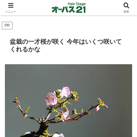
ショートカットとボブスタイルのお客様が多い東大阪のヘアーサロン 店長の与
太話
メニュー
検索
PR
盆栽の一才桜が咲く 今年はいくつ咲いて
くれるかな